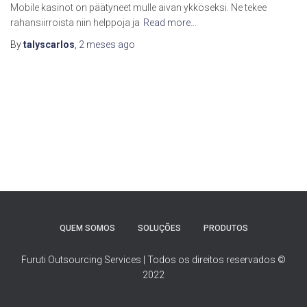
Mobile kasinot on päätyneet mulle aivan ykköseksi. Ne tekee
rahansiirroista niin helppoja ja
Read more…
By
talyscarlos
,
2 meses
ago
QUEM SOMOS
SOLUÇÕES
PRODUTOS
Furuti Outsourcing Services | Todos os direitos reservados ©
2022