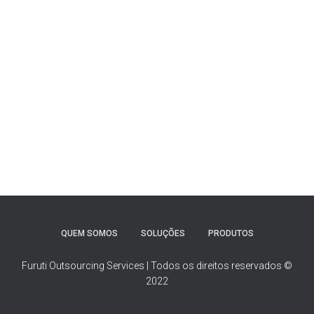
QUEM SOMOS
SOLUÇÕES
PRODUTOS
Furuti Outsourcing Services | Todos os direitos reservados ©
2022