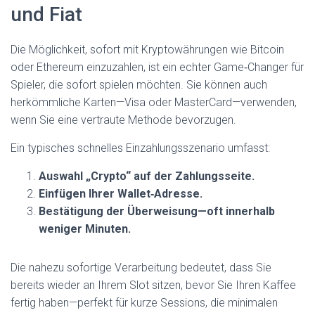
und Fiat
Die Möglichkeit, sofort mit Kryptowährungen wie Bitcoin
oder Ethereum einzuzahlen, ist ein echter Game‑Changer für
Spieler, die sofort spielen möchten. Sie können auch
herkömmliche Karten—Visa oder MasterCard—verwenden,
wenn Sie eine vertraute Methode bevorzugen.
Ein typisches schnelles Einzahlungsszenario umfasst:
Auswahl „Crypto“ auf der Zahlungsseite.
Einfügen Ihrer Wallet‑Adresse.
Bestätigung der Überweisung—oft innerhalb
weniger Minuten.
Die nahezu sofortige Verarbeitung bedeutet, dass Sie
bereits wieder an Ihrem Slot sitzen, bevor Sie Ihren Kaffee
fertig haben—perfekt für kurze Sessions, die minimalen