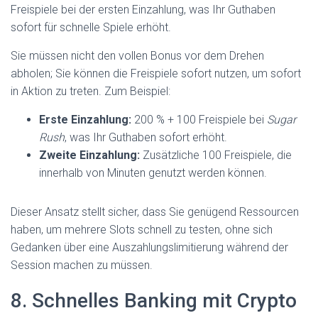
Freispiele bei der ersten Einzahlung, was Ihr Guthaben
sofort für schnelle Spiele erhöht.
Sie müssen nicht den vollen Bonus vor dem Drehen
abholen; Sie können die Freispiele sofort nutzen, um sofort
in Aktion zu treten. Zum Beispiel:
Erste Einzahlung:
200 % + 100 Freispiele bei
Sugar
Rush
, was Ihr Guthaben sofort erhöht.
Zweite Einzahlung:
Zusätzliche 100 Freispiele, die
innerhalb von Minuten genutzt werden können.
Dieser Ansatz stellt sicher, dass Sie genügend Ressourcen
haben, um mehrere Slots schnell zu testen, ohne sich
Gedanken über eine Auszahlungslimitierung während der
Session machen zu müssen.
8. Schnelles Banking mit Crypto