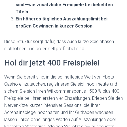
sind—wie zusätzliche Freispiele bei beliebten
Titeln.
Ein höheres tägliches Auszahlungslimit bei
großen Gewinnen in kurzer Session.
Diese Struktur sorgt dafür, dass auch kurze Spielphasen
sich lohnen und potenziell profitabel sind.
Hol dir jetzt 400 Freispiele!
Wenn Sie bereit sind, in die schnelllebige Welt von Ybets
Casino einzutauchen, registrieren Sie sich noch heute und
sichern Sie sich Ihren Willkommensbonus—500 % plus 400
Freispiele bei Ihren ersten vier Einzahlungen. Erleben Sie den
Nervenkitzel kurzer, intensiver Sessions, die Ihren
Adrenalinspiegel hochhalten und Ihr Guthaben wachsen
lassen—alles ohne langes Warten auf Auszahlungen oder
komplexe Strategien. Steigen Sie jetzt ein—Ihr nächster