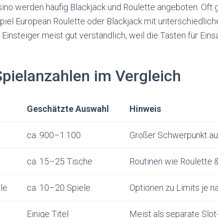
ino werden häufig Blackjack und Roulette angeboten. Oft 
piel European Roulette oder Blackjack mit unterschiedliche
 Einsteiger meist gut verständlich, weil die Tasten für Ein
pielanzahlen im Vergleich
Geschätzte Auswahl
Hinweis
ca. 900–1.100
Großer Schwerpunkt au
ca. 15–25 Tische
Routinen wie Roulette 
le
ca. 10–20 Spiele
Optionen zu Limits je n
Einige Titel
Meist als separate Slot