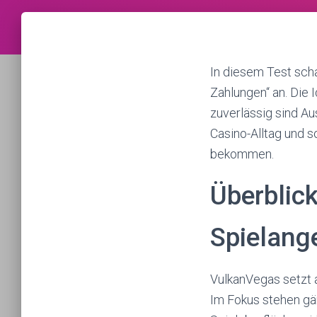
In diesem Test sch
Zahlungen“ an. Die 
zuverlässig sind Au
Casino-Alltag und s
bekommen.
Überblic
Spielang
VulkanVegas setzt 
Im Fokus stehen gän