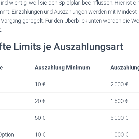
ind wichtig, weil sie den Spielplan beeinflussen. Hier ist e
ommt: Einzahlungen und Auszahlungen werden mit Mindest-
Vorgang geregelt. Für den Überblick unten werden die Wer
.
fte Limits je Auszahlungsart
e
Auszahlung Minimum
Auszahlun
10 €
2.000 €
20 €
1.500 €
50 €
5.000 €
Option
10 €
1.000 €