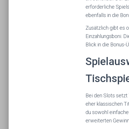
erforderliche Spiel
ebenfalls in die B
Zusätzlich gibt es 
Einzahlungsboni. Di
Blick in die Bonus-
Spielausw
Tischspi
Bei den Slots setz
eher klassischen Tite
du sowohl einfache 
erweiterten Gewin