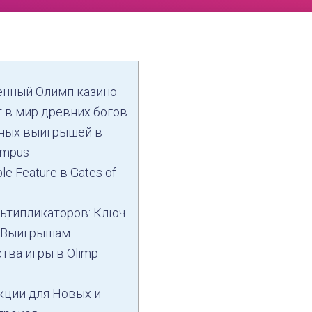
енный Олимп казино
 в мир древних богов
тных выигрышей в
ympus
e Feature в Gates of
ьтипликаторов: Ключ
 Выигрышам
ва игры в Olimp
кции для Новых и