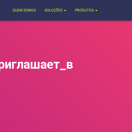
QUEM SOMOS
SOLUÇÕES
PRODUTOS
риглашает_в