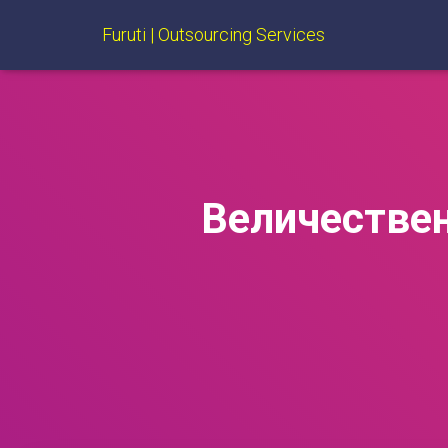
Furuti | Outsourcing Services
Величестве