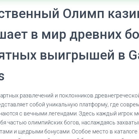
ственный Олимп кази
шает в мир древних бо
ятных выигрышей в Ga
s
артных развлечений и поклонников древнегреческо
дставляет собой уникальную платформу, где совре
чаются с вечными легендами. Здесь каждый игрок 
ебя частью олимпийских богов, наслаждаясь захва
ами и щедрыми бонусами. Особое место в каталоге 