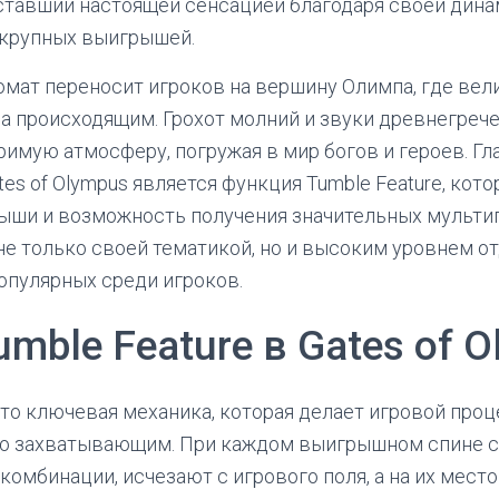
, ставший настоящей сенсацией благодаря своей дин
 крупных выигрышей.
омат переносит игроков на вершину Олимпа, где ве
а происходящим. Грохот молний и звуки древнегреч
имую атмосферу, погружая в мир богов и героев. Гл
es of Olympus является функция Tumble Feature, кот
ыши и возможность получения значительных мультип
не только своей тематикой, но и высоким уровнем от
опулярных среди игроков.
mble Feature в Gates of 
это ключевая механика, которая делает игровой проце
ко захватывающим. При каждом выигрышном спине 
комбинации, исчезают с игрового поля, а на их мест