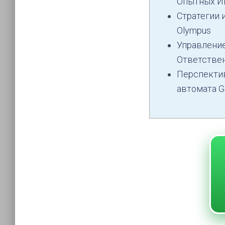
Опытных И
Стратегии и
Olympus
Управление
Ответствен
Перспектив
автомата G