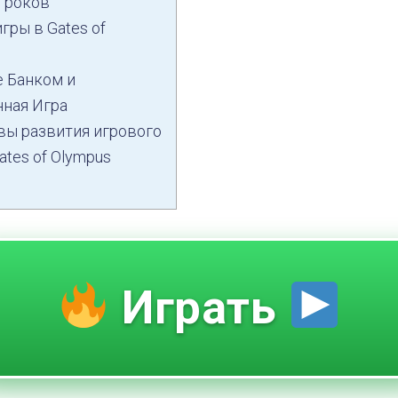
гроков
гры в Gates of
 Банком и
ная Игра
ы развития игрового
ates of Olympus
Играть