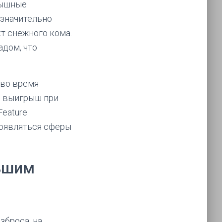
рышные
 значительно
т снежного кома.
адом, что
 во время
ь выигрыш при
eature
появляться сферы
ьшим
зброса, на