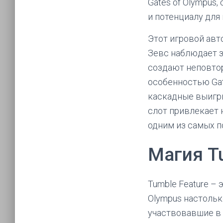
Gates of Olympus
и потенциалу для
Этот игровой авт
Зевс наблюдает з
создают неповтор
особенностью Gat
каскадные выигр
слот привлекает 
одним из самых п
Магия Tu
Tumble Feature – 
Olympus настоль
участвовавшие в 