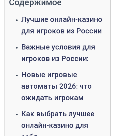
Содержимое
Лучшие онлайн-казино
для игроков из России
Важные условия для
игроков из России:
Новые игровые
автоматы 2026: что
ожидать игрокам
Как выбрать лучшее
онлайн-казино для