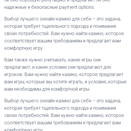
надежные и безопасные payment options.
Выбор лучшего онлайн-казино для себя – это задача,
которая требует тщательного подхода и понимания
своих потребностей. Вам нужно найти казино, которое
соответствует вашим требованиям и предлагает вам
комфортную игру.
Вам также нужно учитывать, какие игры они
предлагают, и какие условия они предлагают для
игроков. Вам нужно найти казино, которое предлагает
вам игры, которые вы хотите играть, и условия, которые
вам необходимы для комфортной игры.
Выбор лучшего онлайн-казино для себя – это задача,
которая требует тщательного подхода и понимания
своих потребностей. Вам нужно найти казино, которое
соответствует вашим требованиям и предлагает вам
комфортную игру.