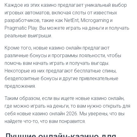
Каждое из этих казино предлагает уникальный выбор
игровых автоматов, включая слоты от известных
разработчиков, такие как NetEnt, Microgaming и
Pragmatic Play. Вы можете играть на деньги и получать
реальные выигрыши.
Кроме того, новые казино онлайн предлагают
различные бонусы и программы лояльности, чтобы
помочь вам начать играть и получать выгоды.
Некоторые из них предлагают бесплатные спины,
бездепозитные бонусы и другие привлекательные
предложения.
Таким образом, если вы ищете новые казино онлайн,
где можно играть на деньги, то вам нужно открыть для
себя новые казино онлайн 2026. Мы уверены, что вы
найдете что-то, что вам понравится.
Лучшие онлайн-казино для