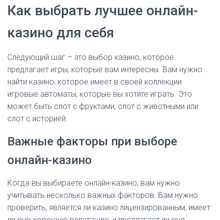
Как выбрать лучшее онлайн-
казино для себя
Следующий шаг – это выбор казино, которое
предлагает игры, которые вам интересны. Вам нужно
найти казино, которое имеет в своей коллекции
игровые автоматы, которые вы хотите играть. Это
может быть слот с фруктами, слот с животными или
слот с историей.
Важные факторы при выборе
онлайн-казино
Когда вы выбираете онлайн-казино, вам нужно
учитывать несколько важных факторов. Вам нужно
проверить, является ли казино лицензированным, имеет
ли оно хорошую репутацию, и предлагает ли оно