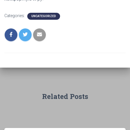
Categories:
UNCATEGORIZED
Related Posts