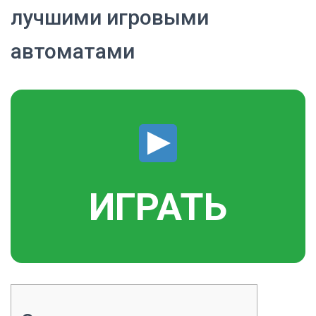
лучшими игровыми
автоматами
ИГРАТЬ