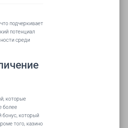
 что подчеркивает
окий потенциал
рности среди
еличение
ий, которые
е более
 бонус, который
роме того, казино