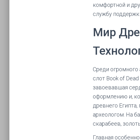
комфортной и др
службу поддержки
Мир Дре
Технолог
Среди огромного 
слот Book of Dead
завоевавшая сер
оформлению и, ко
древнего Египта,
археологом. На б
скарабеев, золот
Главная особенно