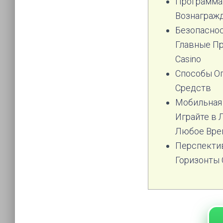
Программа
Вознагражд
Безопаснос
Главные Пр
Casino
Способы О
Средств
Мобильная 
Играйте в 
Любое Вре
Перспекти
Горизонты 