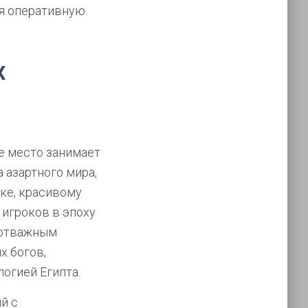
ая оперативную
х
е место занимает
а азартного мира,
ке, красивому
 игроков в эпоху
с отважным
х богов,
огией Египта.
й с