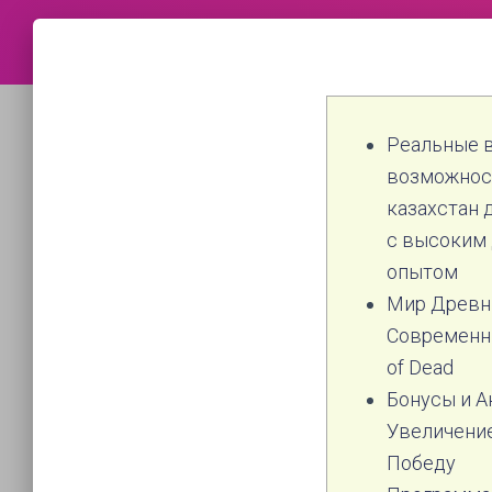
Реальные 
возможнос
казахстан 
с высоким
опытом
Мир Древни
Современны
of Dead
Бонусы и Ак
Увеличени
Победу