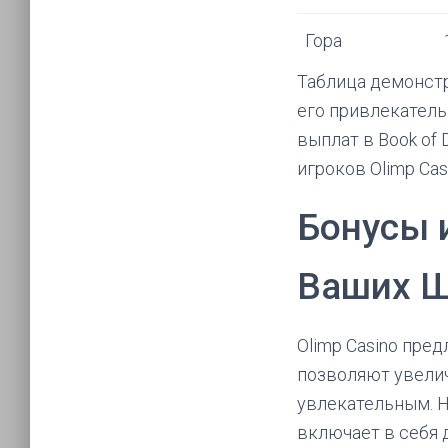
Гора
Таблица демонстр
его привлекатель
выплат в Book of
игроков Olimp Cas
Бонусы и
Ваших Ш
Olimp Casino пре
позволяют увелич
увлекательным. Н
включает в себя 