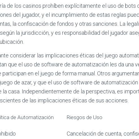
ría de los casinos prohíben explícitamente el uso de bots
ones del jugador, y el incumplimiento de estas reglas puede
tas, la confiscación de fondos y otras sanciones. La legal
según la jurisdicción, y es responsabilidad del jugador as
 ubicación.
nte considerar las implicaciones éticas del juego automat
n que el uso de software de automatización les da una ve
 participan en el juego de forma manual. Otros argumentan
juego de azar, y que el uso de software de automatizació
e la casa. Independientemente de la perspectiva, es impor
scientes de las implicaciones éticas de sus acciones.
ítica de Automatización
Riesgos de Uso
ohibido
Cancelación de cuenta, confi