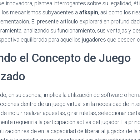
ue innovadora, plantea interrogantes sobre su legalidad, éti
r los mecanismos subyacentes a
afkspin
, así como los ri
ementación. El presente artículo explorará en profundidad 
ramienta, analizando su funcionamiento, sus ventajas y de
pectiva equilibrada para aquellos jugadores que deseen c
ndo el Concepto de Juego
izado
do, en su esencia, implica la utilización de software o her
cciones dentro de un juego virtual sin la necesidad de in
e incluir realizar apuestas, girar ruletas, seleccionar carta
nte requeriría la participación activa del jugador. La princ
tización reside en la capacidad de liberar al jugador de la