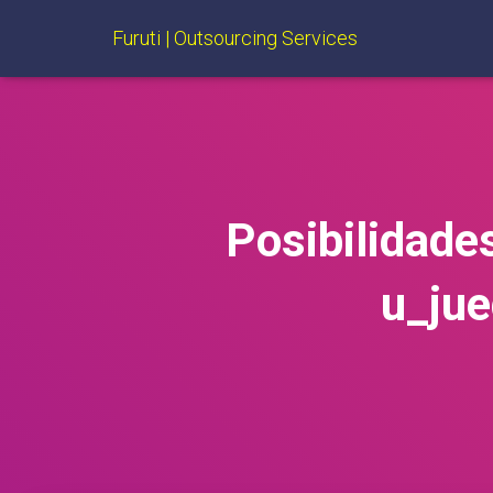
Furuti | Outsourcing Services
Posibilidade
u_jue