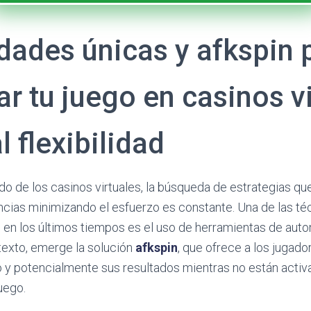
idades únicas y afkspin 
r tu juego en casinos v
l flexibilidad
o de los casinos virtuales, la búsqueda de estrategias qu
cias minimizando el esfuerzo es constante. Una de las té
en los últimos tiempos es el uso de herramientas de auto
texto, emerge la solución
afkspin
, que ofrece a los jugado
o y potencialmente sus resultados mientras no están acti
uego.