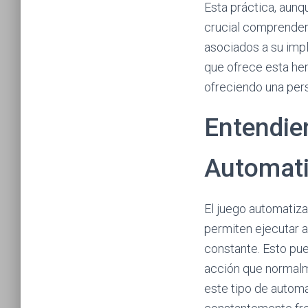
Esta práctica, aunq
crucial comprende
asociados a su impl
que ofrece esta her
ofreciendo una pers
Entendie
Automat
El juego automatiza
permiten ejecutar a
constante. Esto pued
acción que normalme
este tipo de automa