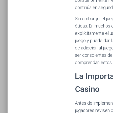
constantemente fren
continúa en segund
Sin embargo, el ju
éticas. En muchos c
explícitamente el u
juego y puede dar l
de adicción al juego
ser conscientes del
comprendan estos r
La Importa
Casino
Antes de implementa
jugadores revisen c