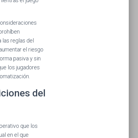
mientras el juego
consideraciones
 prohíben
las reglas del
 aumentar el riesgo
forma pasiva y sin
que los jugadores
omatización.
iciones del
perativo que los
al en el que