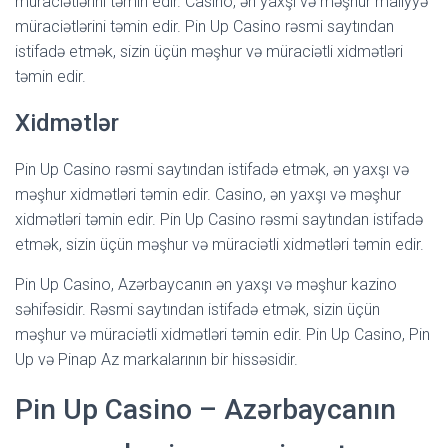
müraciətlərini təmin edir. Casino, ən yaxşı və məşhur maliyyə
müraciətlərini təmin edir. Pin Up Casino rəsmi saytından
istifadə etmək, sizin üçün məşhur və müraciətli xidmətləri
təmin edir.
Xidmətlər
Pin Up Casino rəsmi saytından istifadə etmək, ən yaxşı və
məşhur xidmətləri təmin edir. Casino, ən yaxşı və məşhur
xidmətləri təmin edir. Pin Up Casino rəsmi saytından istifadə
etmək, sizin üçün məşhur və müraciətli xidmətləri təmin edir.
Pin Up Casino, Azərbaycanın ən yaxşı və məşhur kazino
səhifəsidir. Rəsmi saytından istifadə etmək, sizin üçün
məşhur və müraciətli xidmətləri təmin edir. Pin Up Casino, Pin
Up və Pinap Az markalarının bir hissəsidir.
Pin Up Casino – Azərbaycanın