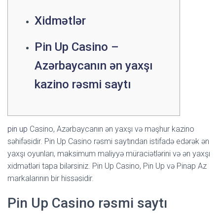
Xidmətlər
Pin Up Casino –
Azərbaycanın ən yaxşı
kazino rəsmi saytı
pin up
Casino, Azərbaycanın ən yaxşı və məşhur kazino
səhifəsidir. Pin Up Casino rəsmi saytından istifadə edərək ən
yaxşı oyunları, maksimum maliyyə müraciətlərini və ən yaxşı
xidmətləri tapa bilərsiniz. Pin Up Casino, Pin Up və Pinap Az
markalarının bir hissəsidir.
Pin Up Casino rəsmi saytı