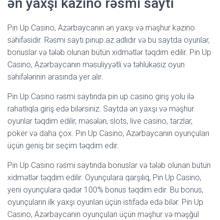
ən yaxşı kazino rəsmi saytı
Pin Up Casino, Azərbaycanın ən yaxşı və məşhur kazino
səhifəsidir. Rəsmi saytı pinup.az adlıdır və bu saytda oyunlar,
bonuslar və tələb olunan bütün xidmətlər təqdim edilir. Pin Up
Casino, Azərbaycanın məsuliyyətli və təhlükəsiz oyun
səhifələrinin arasında yer alır.
Pin Up Casino rəsmi saytında pin up casino giriş yolu ilə
rahatlıqla giriş edə bilərsiniz. Saytda ən yaxşı və məşhur
oyunlar təqdim edilir, məsələn, slots, live casino, tarzlar,
poker və daha çox. Pin Up Casino, Azərbaycanın oyunçuları
üçün geniş bir seçim təqdim edir.
Pin Up Casino rəsmi saytında bonuslar və tələb olunan bütün
xidmətlər təqdim edilir. Oyunçulara qarşılıq, Pin Up Casino,
yeni oyunçulara qədər 100% bonus təqdim edir. Bu bonus,
oyunçuların ilk yaxşı oyunları üçün istifadə edə bilər. Pin Up
Casino, Azərbaycanın oyunçuları üçün məşhur və məşğul