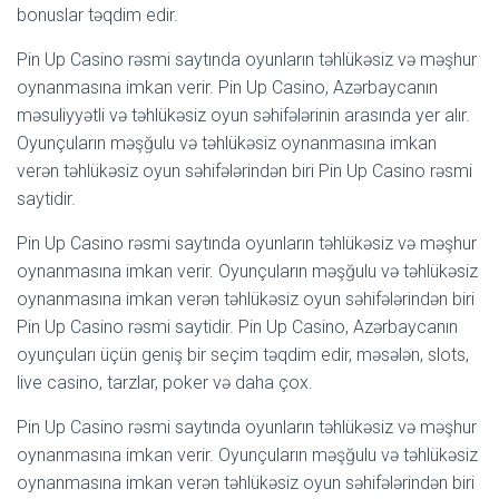
bonuslar təqdim edir.
Pin Up Casino rəsmi saytında oyunların təhlükəsiz və məşhur
oynanmasına imkan verir. Pin Up Casino, Azərbaycanın
məsuliyyətli və təhlükəsiz oyun səhifələrinin arasında yer alır.
Oyunçuların məşğulu və təhlükəsiz oynanmasına imkan
verən təhlükəsiz oyun səhifələrindən biri Pin Up Casino rəsmi
saytidir.
Pin Up Casino rəsmi saytında oyunların təhlükəsiz və məşhur
oynanmasına imkan verir. Oyunçuların məşğulu və təhlükəsiz
oynanmasına imkan verən təhlükəsiz oyun səhifələrindən biri
Pin Up Casino rəsmi saytidir. Pin Up Casino, Azərbaycanın
oyunçuları üçün geniş bir seçim təqdim edir, məsələn, slots,
live casino, tarzlar, poker və daha çox.
Pin Up Casino rəsmi saytında oyunların təhlükəsiz və məşhur
oynanmasına imkan verir. Oyunçuların məşğulu və təhlükəsiz
oynanmasına imkan verən təhlükəsiz oyun səhifələrindən biri