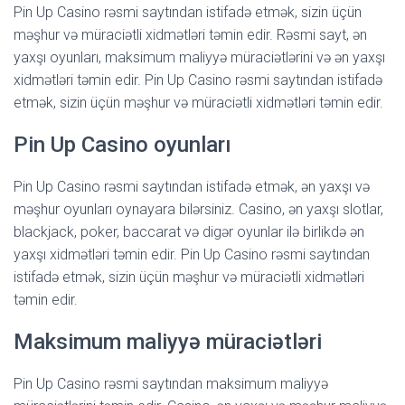
Pin Up Casino rəsmi saytından istifadə etmək, sizin üçün
məşhur və müraciətli xidmətləri təmin edir. Rəsmi sayt, ən
yaxşı oyunları, maksimum maliyyə müraciətlərini və ən yaxşı
xidmətləri təmin edir. Pin Up Casino rəsmi saytından istifadə
etmək, sizin üçün məşhur və müraciətli xidmətləri təmin edir.
Pin Up Casino oyunları
Pin Up Casino rəsmi saytından istifadə etmək, ən yaxşı və
məşhur oyunları oynayara bilərsiniz. Casino, ən yaxşı slotlar,
blackjack, poker, baccarat və digər oyunlar ilə birlikdə ən
yaxşı xidmətləri təmin edir. Pin Up Casino rəsmi saytından
istifadə etmək, sizin üçün məşhur və müraciətli xidmətləri
təmin edir.
Maksimum maliyyə müraciətləri
Pin Up Casino rəsmi saytından maksimum maliyyə