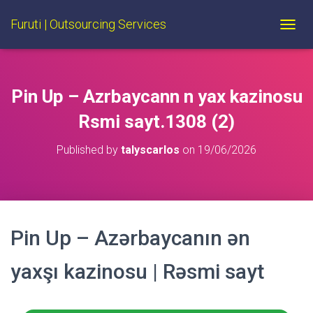
Furuti | Outsourcing Services
T
O
G
G
L
Pin Up – Azrbaycann n yax kazinosu
E
N
Rsmi sayt.1308 (2)
A
V
Published by
talyscarlos
on
19/06/2026
I
G
A
T
I
O
Pin Up – Azərbaycanın ən
N
yaxşı kazinosu | Rəsmi sayt