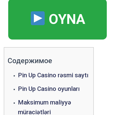
OYNA
Содержимое
Pin Up Casino rəsmi saytı
Pin Up Casino oyunları
Maksimum maliyyə
müraciətləri