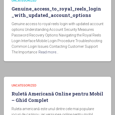
UNCATEGORIZED
Genuine_access_to_royal_reels_login
_with_updated_account_options
Genuine access to royal reels login with updated account
options Understanding Account Security Measures
Password Recovery Options Navigating the Royal Reels
Login Interface Mobile Login Procedure Troubleshooting
Common Login Issues Contacting Customer Support
The Importance
Read more…
UNCATEGORIZED
Ruletă Americană Online pentru Mobil
– Ghid Complet
Ruleta americană este unul dintre cele mai populare
jocuri de cazinou, iar versiunea online pentru mobil