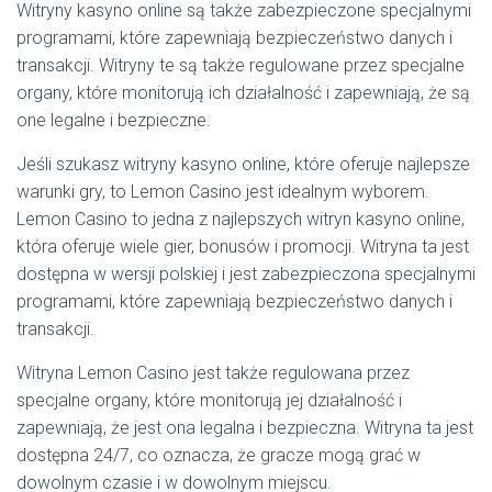
Witryny kasyno online są także zabezpieczone specjalnymi
programami, które zapewniają bezpieczeństwo danych i
transakcji. Witryny te są także regulowane przez specjalne
organy, które monitorują ich działalność i zapewniają, że są
one legalne i bezpieczne.
Jeśli szukasz witryny kasyno online, które oferuje najlepsze
warunki gry, to Lemon Casino jest idealnym wyborem.
Lemon Casino to jedna z najlepszych witryn kasyno online,
która oferuje wiele gier, bonusów i promocji. Witryna ta jest
dostępna w wersji polskiej i jest zabezpieczona specjalnymi
programami, które zapewniają bezpieczeństwo danych i
transakcji.
Witryna Lemon Casino jest także regulowana przez
specjalne organy, które monitorują jej działalność i
zapewniają, że jest ona legalna i bezpieczna. Witryna ta jest
dostępna 24/7, co oznacza, że gracze mogą grać w
dowolnym czasie i w dowolnym miejscu.