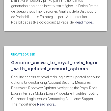
Definitiva emoción y plinko para multiplicar tus
ganancias con cada intento estratégico La Física Detrás
del Juego y sus Implicaciones Análisis de la Distribución
de Probabilidades Estrategias para Aumentar las
Posibilidades (Psicológicas) El Papel de
Read more…
UNCATEGORIZED
Genuine_access_to_royal_reels_login
_with_updated_account_options
Genuine access to royal reels login with updated account
options Understanding Account Security Measures
Password Recovery Options Navigating the Royal Reels
Login Interface Mobile Login Procedure Troubleshooting
Common Login Issues Contacting Customer Support
The Importance
Read more…