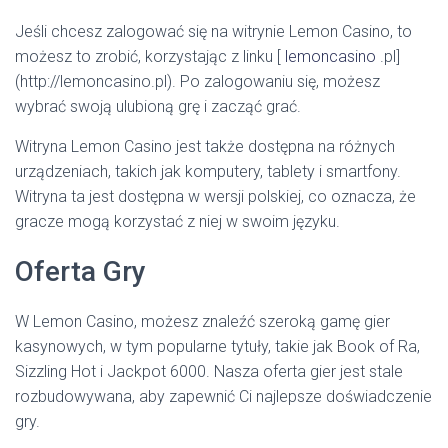
Jeśli chcesz zalogować się na witrynie Lemon Casino, to
możesz to zrobić, korzystając z linku [
lemoncasino
.pl]
(http://lemoncasino.pl). Po zalogowaniu się, możesz
wybrać swoją ulubioną grę i zacząć grać.
Witryna Lemon Casino jest także dostępna na różnych
urządzeniach, takich jak komputery, tablety i smartfony.
Witryna ta jest dostępna w wersji polskiej, co oznacza, że
gracze mogą korzystać z niej w swoim języku.
Oferta Gry
W Lemon Casino, możesz znaleźć szeroką gamę gier
kasynowych, w tym popularne tytuły, takie jak Book of Ra,
Sizzling Hot i Jackpot 6000. Nasza oferta gier jest stale
rozbudowywana, aby zapewnić Ci najlepsze doświadczenie
gry.