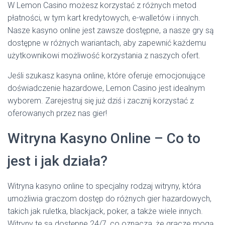
W Lemon Casino możesz korzystać z różnych metod
płatności, w tym kart kredytowych, e-walletów i innych.
Nasze kasyno online jest zawsze dostępne, a nasze gry są
dostępne w różnych wariantach, aby zapewnić każdemu
użytkownikowi możliwość korzystania z naszych ofert.
Jeśli szukasz kasyna online, które oferuje emocjonujące
doświadczenie hazardowe, Lemon Casino jest idealnym
wyborem. Zarejestruj się już dziś i zacznij korzystać z
oferowanych przez nas gier!
Witryna Kasyno Online – Co to
jest i jak działa?
Witryna kasyno online to specjalny rodzaj witryny, która
umożliwia graczom dostęp do różnych gier hazardowych,
takich jak ruletka, blackjack, poker, a także wiele innych.
Witryny te są dostępne 24/7, co oznacza, że gracze mogą