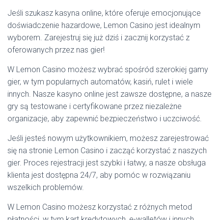
Jeśli szukasz kasyna online, które oferuje emocjonujące
doświadczenie hazardowe, Lemon Casino jest idealnym
wyborem. Zarejestruj się już dziś i zacznij korzystać z
oferowanych przez nas gier!
W Lemon Casino możesz wybrać spośród szerokiej gamy
gier, w tym popularnych automatów, kasiń, rulet i wiele
innych. Nasze kasyno online jest zawsze dostępne, a nasze
gry są testowane i certyfikowane przez niezależne
organizacje, aby zapewnić bezpieczeństwo i uczciwość.
Jeśli jesteś nowym użytkownikiem, możesz zarejestrować
się na stronie Lemon Casino i zacząć korzystać z naszych
gier. Proces rejestracji jest szybki i łatwy, a nasze obsługa
klienta jest dostępna 24/7, aby pomóc w rozwiązaniu
wszelkich problemów.
W Lemon Casino możesz korzystać z różnych metod
płatności, w tym kart kredytowych, e-walletów i innych.