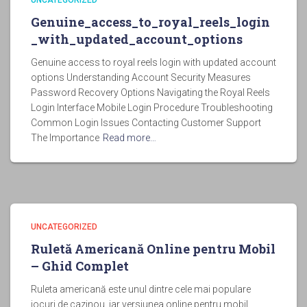
UNCATEGORIZED
Genuine_access_to_royal_reels_login
_with_updated_account_options
Genuine access to royal reels login with updated account
options Understanding Account Security Measures
Password Recovery Options Navigating the Royal Reels
Login Interface Mobile Login Procedure Troubleshooting
Common Login Issues Contacting Customer Support
The Importance
Read more…
UNCATEGORIZED
Ruletă Americană Online pentru Mobil
– Ghid Complet
Ruleta americană este unul dintre cele mai populare
jocuri de cazinou, iar versiunea online pentru mobil