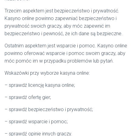
Trzecim aspektem jest bezpieczeństwo i prywatność.
Kasyno online powinno zapewniać bezpieczeństwo i
prywatność swoich graczy, aby móc zapewnić im
bezpieczeństwo i pewność, że ich dane są bezpieczne.
Ostatnim aspektem jest wsparcie i pomoc. Kasyno online
powinno oferować wsparcie i pomoc swoim graczy, aby
móc pomóc im w przypadku problemów lub pytań.
Wskazówki przy wyborze kasyna online:
– sprawdź licencję kasyna online;
– sprawdź ofertę gier;
– sprawdź bezpieczeństwo i prywatność;
– sprawdź wsparcie i pomoc;
– sprawdź opinie innych graczy.