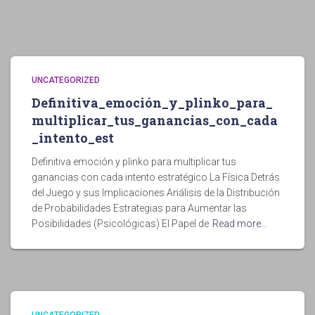
UNCATEGORIZED
Definitiva_emoción_y_plinko_para_
multiplicar_tus_ganancias_con_cada
_intento_est
Definitiva emoción y plinko para multiplicar tus
ganancias con cada intento estratégico La Física Detrás
del Juego y sus Implicaciones Análisis de la Distribución
de Probabilidades Estrategias para Aumentar las
Posibilidades (Psicológicas) El Papel de
Read more…