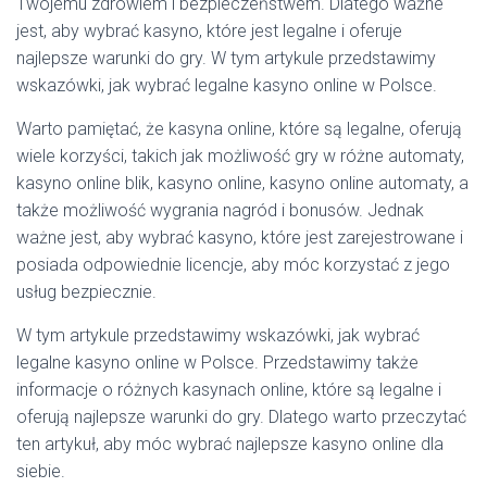
Twojemu zdrowiem i bezpieczeństwem. Dlatego ważne
jest, aby wybrać kasyno, które jest legalne i oferuje
najlepsze warunki do gry. W tym artykule przedstawimy
wskazówki, jak wybrać legalne kasyno online w Polsce.
Warto pamiętać, że kasyna online, które są legalne, oferują
wiele korzyści, takich jak możliwość gry w różne automaty,
kasyno online blik, kasyno online, kasyno online automaty, a
także możliwość wygrania nagród i bonusów. Jednak
ważne jest, aby wybrać kasyno, które jest zarejestrowane i
posiada odpowiednie licencje, aby móc korzystać z jego
usług bezpiecznie.
W tym artykule przedstawimy wskazówki, jak wybrać
legalne kasyno online w Polsce. Przedstawimy także
informacje o różnych kasynach online, które są legalne i
oferują najlepsze warunki do gry. Dlatego warto przeczytać
ten artykuł, aby móc wybrać najlepsze kasyno online dla
siebie.