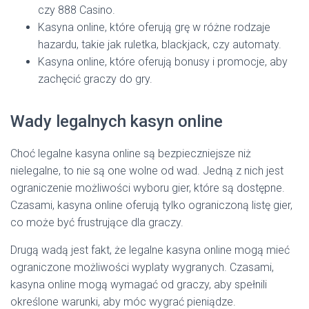
czy 888 Casino.
Kasyna online, które oferują grę w różne rodzaje
hazardu, takie jak ruletka, blackjack, czy automaty.
Kasyna online, które oferują bonusy i promocje, aby
zachęcić graczy do gry.
Wady legalnych kasyn online
Choć legalne kasyna online są bezpieczniejsze niż
nielegalne, to nie są one wolne od wad. Jedną z nich jest
ograniczenie możliwości wyboru gier, które są dostępne.
Czasami, kasyna online oferują tylko ograniczoną listę gier,
co może być frustrujące dla graczy.
Drugą wadą jest fakt, że legalne kasyna online mogą mieć
ograniczone możliwości wyplaty wygranych. Czasami,
kasyna online mogą wymagać od graczy, aby spełnili
określone warunki, aby móc wygrać pieniądze.