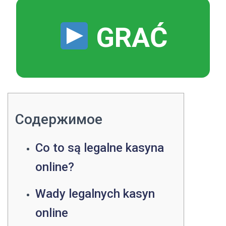
GRAĆ
Содержимое
Co to są legalne kasyna
online?
Wady legalnych kasyn
online