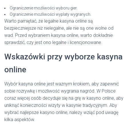
Ograniczenie możliwości wyboru gier.
Ograniczenie możliwości wyplaty wygranych.
Warto pamiętać, że legalne kasyna online są
bezpieczniejsze niż nielegalne, ale nie są one wolne od
wad. Przed wybraniem kasyna online, warto dokładnie
sprawdzić, czy jest ono legalne i licencjonowane.
Wskazówki przy wyborze kasyna
online
Wybór kasyna online jest ważnym krokiem, aby zapewnić
sobie rozrywkę i możliwość wygrania nagród. W Polsce
coraz więcej osób decyduje się na grę w kasyno online, aby
uniknąć konieczności wizyty w kasynie tradycyjnym. Aby
wybrać najlepsze kasyno online, należy wziąć pod uwagę
kilka aspektów.