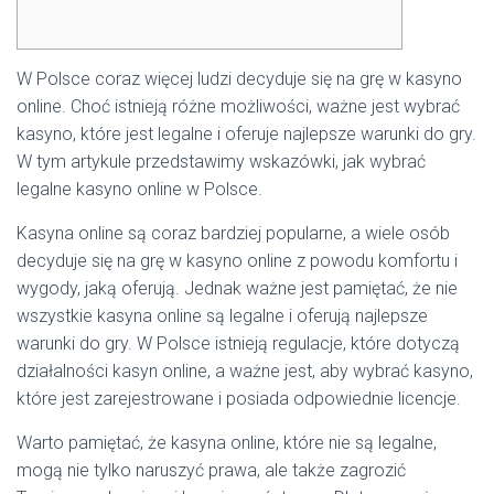
W Polsce coraz więcej ludzi decyduje się na grę w kasyno
online. Choć istnieją różne możliwości, ważne jest wybrać
kasyno, które jest legalne i oferuje najlepsze warunki do gry.
W tym artykule przedstawimy wskazówki, jak wybrać
legalne kasyno online w Polsce.
Kasyna online są coraz bardziej popularne, a wiele osób
decyduje się na grę w kasyno online z powodu komfortu i
wygody, jaką oferują. Jednak ważne jest pamiętać, że nie
wszystkie kasyna online są legalne i oferują najlepsze
warunki do gry. W Polsce istnieją regulacje, które dotyczą
działalności kasyn online, a ważne jest, aby wybrać kasyno,
które jest zarejestrowane i posiada odpowiednie licencje.
Warto pamiętać, że kasyna online, które nie są legalne,
mogą nie tylko naruszyć prawa, ale także zagrozić