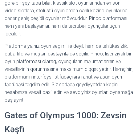
görə bir şey tapa bilər: klassik slot oyunlarından ən son
video slotlara, stolüstü oyunlardan canlı kazino oyunlarına
qədər geniş çeşidli oyunlar mövcuddur. Pinco platforması
həm yeni başlayanlar, həm də təcrübəli oyunçular üçün
idealdır.
Platforma yalnız oyun seçimi ilə deyil, həm də təhlükəsizlik,
etibarlılıq və müştəri dəstəyi ilə də seçilir. Pinco, lisenziyalı bir
oyun platforması olaraq, oyunçuların məlumatlarının və
vəsaitlərinin qorunmasına maksimum diqqət yetirir. Həmçinin,
platformanın interfeysi istifadəçilərə rahat və asan oyun
təcrübəsi təqdim edir. Siz sadəcə qeydiyyatdan keçin,
hesabınıza vəsait daxil edin və sevdiyiniz oyunları oynamağa
başlayın!
Gates of Olympus 1000: Zevsin
Kəşfi