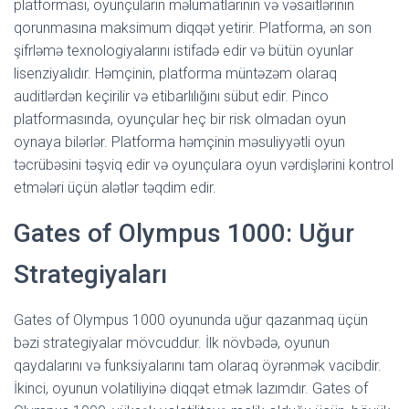
platforması, oyunçuların məlumatlarının və vəsaitlərinin
qorunmasına maksimum diqqət yetirir. Platforma, ən son
şifrləmə texnologiyalarını istifadə edir və bütün oyunlar
lisenziyalıdır. Həmçinin, platforma müntəzəm olaraq
auditlərdən keçirilir və etibarlılığını sübut edir. Pinco
platformasında, oyunçular heç bir risk olmadan oyun
oynaya bilərlər. Platforma həmçinin məsuliyyətli oyun
təcrübəsini təşviq edir və oyunçulara oyun vərdişlərini kontrol
etmələri üçün alətlər təqdim edir.
Gates of Olympus 1000: Uğur
Strategiyaları
Gates of Olympus 1000 oyununda uğur qazanmaq üçün
bəzi strategiyalar mövcuddur. İlk növbədə, oyunun
qaydalarını və funksiyalarını tam olaraq öyrənmək vacibdir.
İkinci, oyunun volatiliyinə diqqət etmək lazımdır. Gates of