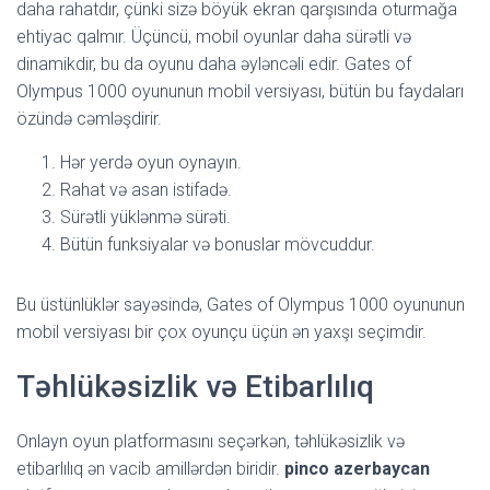
daha rahatdır, çünki sizə böyük ekran qarşısında oturmağa
ehtiyac qalmır. Üçüncü, mobil oyunlar daha sürətli və
dinamikdir, bu da oyunu daha əyləncəli edir. Gates of
Olympus 1000 oyununun mobil versiyası, bütün bu faydaları
özündə cəmləşdirir.
Hər yerdə oyun oynayın.
Rahat və asan istifadə.
Sürətli yüklənmə sürəti.
Bütün funksiyalar və bonuslar mövcuddur.
Bu üstünlüklər sayəsində, Gates of Olympus 1000 oyununun
mobil versiyası bir çox oyunçu üçün ən yaxşı seçimdir.
Təhlükəsizlik və Etibarlılıq
Onlayn oyun platformasını seçərkən, təhlükəsizlik və
etibarlılıq ən vacib amillərdən biridir.
pinco azerbaycan