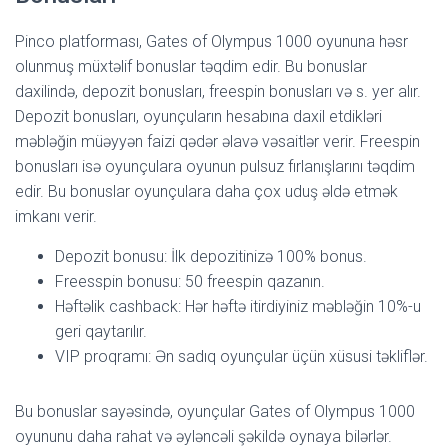
Pinco platforması, Gates of Olympus 1000 oyununa həsr
olunmuş müxtəlif bonuslar təqdim edir. Bu bonuslar
daxilində, depozit bonusları, freespin bonusları və s. yer alır.
Depozit bonusları, oyunçuların hesabına daxil etdikləri
məbləğin müəyyən faizi qədər əlavə vəsaitlər verir. Freespin
bonusları isə oyunçulara oyunun pulsuz fırlanışlarını təqdim
edir. Bu bonuslar oyunçulara daha çox uduş əldə etmək
imkanı verir.
Depozit bonusu: İlk depozitinizə 100% bonus.
Freesspin bonusu: 50 freespin qazanın.
Həftəlik cashback: Hər həftə itirdiyiniz məbləğin 10%-u
geri qaytarılır.
VIP proqramı: Ən sadıq oyunçular üçün xüsusi təkliflər.
Bu bonuslar sayəsində, oyunçular Gates of Olympus 1000
oyununu daha rahat və əyləncəli şəkildə oynaya bilərlər.