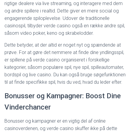
rigtige dealere via live streaming, og interagere med dem
og andre spillere i realtid. Dette giver en mere social og
engagerende spiloplevelse. Udover de traditionelle
casinospil, tilbyder verde casino også en række andre spil,
såsom video poker, keno og skrabelodder.
Dette betyder, at der altid er noget nyt og spændende at
prøve. For at gøre det nemmere at finde dine yndlingsspil,
er spillene på verde casino organiseret i forskellige
kategorier, såsom populære spil, nye spil, spilleautomater,
bordspil og live casino. Du kan også bruge søgefunktionen
til at finde specifikke spil, hvis du ved, hvad du leder efter.
Bonusser og Kampagner: Boost Dine
Vinderchancer
Bonusser og kampagner er en vigtig del af online
casinoverdenen, og verde casino skuffer ikke på dette