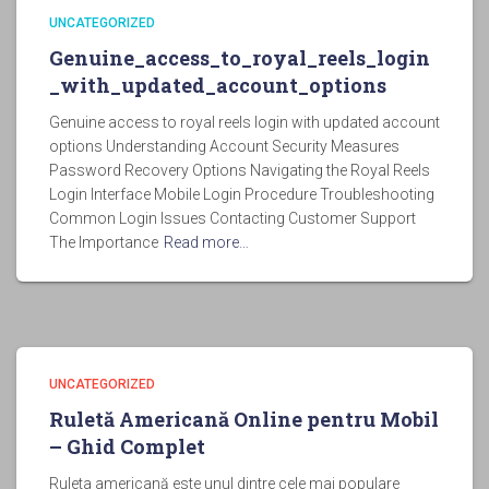
UNCATEGORIZED
Genuine_access_to_royal_reels_login
_with_updated_account_options
Genuine access to royal reels login with updated account
options Understanding Account Security Measures
Password Recovery Options Navigating the Royal Reels
Login Interface Mobile Login Procedure Troubleshooting
Common Login Issues Contacting Customer Support
The Importance
Read more…
UNCATEGORIZED
Ruletă Americană Online pentru Mobil
– Ghid Complet
Ruleta americană este unul dintre cele mai populare