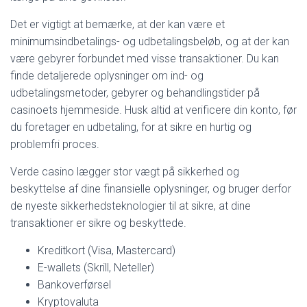
Det er vigtigt at bemærke, at der kan være et
minimumsindbetalings- og udbetalingsbeløb, og at der kan
være gebyrer forbundet med visse transaktioner. Du kan
finde detaljerede oplysninger om ind- og
udbetalingsmetoder, gebyrer og behandlingstider på
casinoets hjemmeside. Husk altid at verificere din konto, før
du foretager en udbetaling, for at sikre en hurtig og
problemfri proces.
Verde casino lægger stor vægt på sikkerhed og
beskyttelse af dine finansielle oplysninger, og bruger derfor
de nyeste sikkerhedsteknologier til at sikre, at dine
transaktioner er sikre og beskyttede.
Kreditkort (Visa, Mastercard)
E-wallets (Skrill, Neteller)
Bankoverførsel
Kryptovaluta