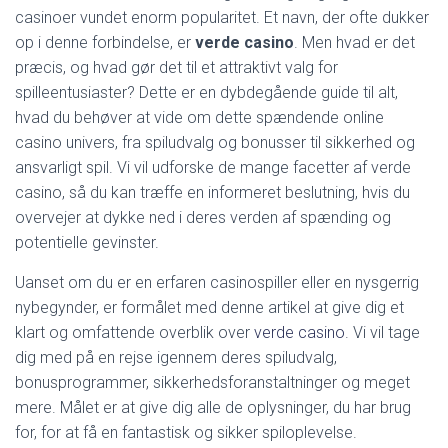
casinoer vundet enorm popularitet. Et navn, der ofte dukker
op i denne forbindelse, er
verde casino
. Men hvad er det
præcis, og hvad gør det til et attraktivt valg for
spilleentusiaster? Dette er en dybdegående guide til alt,
hvad du behøver at vide om dette spændende online
casino univers, fra spiludvalg og bonusser til sikkerhed og
ansvarligt spil. Vi vil udforske de mange facetter af verde
casino, så du kan træffe en informeret beslutning, hvis du
overvejer at dykke ned i deres verden af spænding og
potentielle gevinster.
Uanset om du er en erfaren casinospiller eller en nysgerrig
nybegynder, er formålet med denne artikel at give dig et
klart og omfattende overblik over
verde casino
. Vi vil tage
dig med på en rejse igennem deres spiludvalg,
bonusprogrammer, sikkerhedsforanstaltninger og meget
mere. Målet er at give dig alle de oplysninger, du har brug
for, for at få en fantastisk og sikker spiloplevelse.