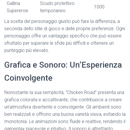
Gallina
Scudo protettivo
1000
Supereroe
temporaneo
La scelta del personaggio giusto può fare la differenza, a
seconda dello stile di gioco e delle proprie preferenze. Ogni
personaggio offre un vantaggio specifico che può essere
sfruttato per superare le sfide più difficili e ottenere un
punteggio più elevato.
Grafica e Sonoro: Un’Esperienza
Coinvolgente
Nonostante la sua semplicità, “Chicken Road” presenta una
grafica colorata e accattivante, che contribuisce a creare
un’atmosfera divertente e coinvolgente. Gli ambienti sono
ben realizzati e offrono una buona varietà visiva, evitando la
monotonia. Le animazioni sono fluide e reattive, rendendo il
gameplay piacevole e intuitivo. Il sonoro è altrettanto