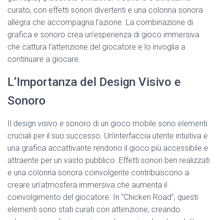
curato, con effetti sonori divertenti e una colonna sonora
allegra che accompagna l’azione. La combinazione di
grafica e sonoro crea un’esperienza di gioco immersiva
che cattura l’attenzione del giocatore e lo invoglia a
continuare a giocare.
L’Importanza del Design Visivo e
Sonoro
Il design visivo e sonoro di un gioco mobile sono elementi
cruciali per il suo successo. Un’interfaccia utente intuitiva e
una grafica accattivante rendono il gioco più accessibile e
attraente per un vasto pubblico. Effetti sonori ben realizzati
e una colonna sonora coinvolgente contribuiscono a
creare un’atmosfera immersiva che aumenta il
coinvolgimento del giocatore. In “Chicken Road”, questi
elementi sono stati curati con attenzione, creando