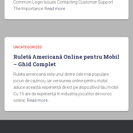
Common Login Issues Contacting Customer Support
The Importance
Read more…
UNCATEGORIZED
Ruletă Americană Online pentru Mobil
– Ghid Complet
Ruleta americană este unul dintre cele mai populare
jocuri de cazinou, iar versiunea online pentru mobil
aduce această experiență direct pe dispozitivul tău mobil.
Cu 15 ani de experiență în industria jocurilor de noroc
online,
Read more…