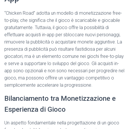
“Chicken Road” adotta un modello di monetizzazione free-
to-play, che significa che il gioco è scaricabile e giocabile
gratuitamente. Tuttavia, il gioco offre la possibilità di
effettuare acquisti in-app per sbloccare nuovi personaggi,
rimuovere la pubblicità o acquistare monete aggiuntive. La
presenza di pubblicità può risultare fastidiosa per alcuni
giocatori, ma è un elemento comune nei giochi free-to-play
e serve a supportare lo sviluppo del gioco. Gli acquisti in-
app sono opzionali e non sono necessari per progredire nel
gioco, ma possono offrire un vantaggio competitivo o
semplicemente accelerare la progressione.
Bilanciamento tra Monetizzazione e
Esperienza di Gioco
Un aspetto fondamentale nella progettazione di un gioco