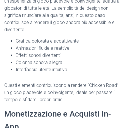
un’esperienza di gioco piacevole e coinvolgente, adatta a
giocatori di tutte le età. La semplicità del design non
significa rinunciare alla qualità, anzi, in questo caso
contribuisce a rendere il gioco ancora più accessibile e
divertente.
Grafica colorata e accattivante
Animazioni fluide e reattive
Effetti sonori divertenti
Colonna sonora allegra
Interfaccia utente intuitiva
Questi elementi contribuiscono a rendere “Chicken Road”
un gioco piacevole e coinvolgente, ideale per passare il
tempo e sfidare i propri amici.
Monetizzazione e Acquisti In-
App