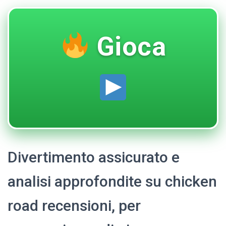
Gioca
Divertimento assicurato e
analisi approfondite su chicken
road recensioni, per