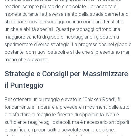
reazioni sempre più rapide e calcolate. La raccolta di
monete durante l'attraversamento della strada permette di
sbloccare nuovi personaggi, ognuno con caratteristiche
uniche e abilità speciali. Questi personaggi offrono una
maggiore varietà di gioco e incoraggiano i giocatori a
sperimentare diverse strategie. La progressione nel gioco è
costante, con nuovi ostacoli e sfide che si presentano man
mano che si avanza.
Strategie e Consigli per Massimizzare
il Punteggio
Per ottenere un punteggio elevato in “Chicken Road”, è
fondamentale imparare a prevedere i movimenti delle auto
e a sfruttare al meglio le finestre di opportunità. Non è
sufficiente reagire agli ostacoli, ma è necessario anticiparli
e pianificare i propri salti o scivolate con precisione.